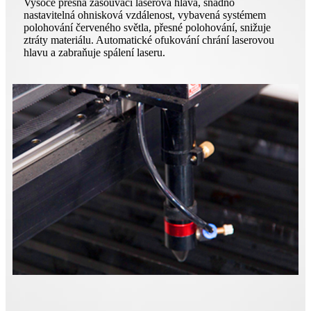
Vysoce přesná zasouvací laserová hlava, snadno
nastavitelná ohnisková vzdálenost, vybavená systémem
polohování červeného světla, přesné polohování, snižuje
ztráty materiálu. Automatické ofukování chrání laserovou
hlavu a zabraňuje spálení laseru.