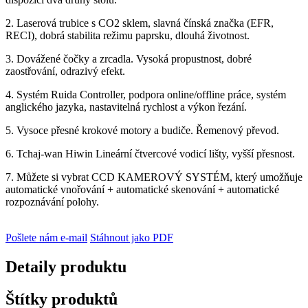
2. Laserová trubice s CO2 sklem, slavná čínská značka (EFR,
RECI), dobrá stabilita režimu paprsku, dlouhá životnost.
3. Dovážené čočky a zrcadla. Vysoká propustnost, dobré
zaostřování, odrazivý efekt.
4. Systém Ruida Controller, podpora online/offline práce, systém
anglického jazyka, nastavitelná rychlost a výkon řezání.
5. Vysoce přesné krokové motory a budiče. Řemenový převod.
6. Tchaj-wan Hiwin Lineární čtvercové vodicí lišty, vyšší přesnost.
7. Můžete si vybrat CCD KAMEROVÝ SYSTÉM, který umožňuje
automatické vnořování + automatické skenování + automatické
rozpoznávání polohy.
Pošlete nám e-mail
Stáhnout jako PDF
Detaily produktu
Štítky produktů