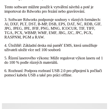
Tento software můžete použít k vytváření návrhů a poté je
importovat do Rdworks pro řezání nebo gravírování.
3. Software Rdworks podporuje soubory v různých formátech:
Al, DXF, PLT, DST, B-MP, DSB, EPS, DAT, NC, RDB, GIF,
JPG, JPEG, JPE, JFIF, PNG, MNG, ICOCUR, TIF, TIFF,
TGA, PCX, WBMP, WMF, EMF, JBG, J2C, JPC, PGX,
RASPNM, PGM a RAW.
4. Úložiště: Základní deska má paměť EMS, která umožňuje
uživateli uložit více než 100 souborů
5. Řízení laserového výkonu: Může regulovat výkon laseru od 1
do 100 % podle různých materiálů.
6. Rozhraní: Podpora rozhraní USB 2.0 pro připojení k počítači
pomocí kabelu USB a také pro práci offline.