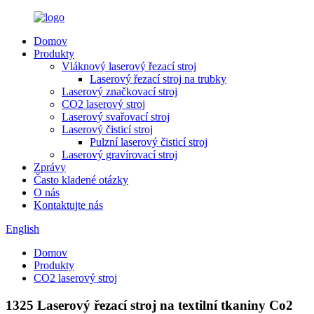
Domov
Produkty
Vláknový laserový řezací stroj
Laserový řezací stroj na trubky
Laserový značkovací stroj
CO2 laserový stroj
Laserový svařovací stroj
Laserový čisticí stroj
Pulzní laserový čisticí stroj
Laserový gravírovací stroj
Zprávy
Často kladené otázky
O nás
Kontaktujte nás
English
Domov
Produkty
CO2 laserový stroj
1325 Laserový řezací stroj na textilní tkaniny Co2