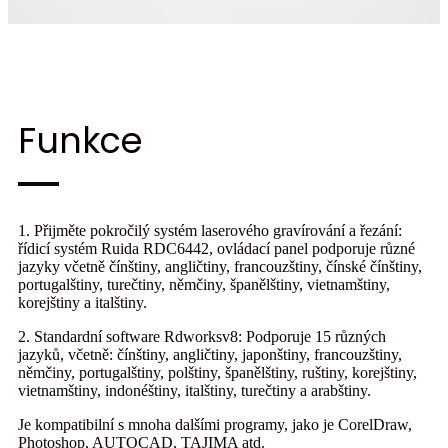
Funkce
1. Přijměte pokročilý systém laserového gravírování a řezání:
řídicí systém Ruida RDC6442, ovládací panel podporuje různé
jazyky včetně čínštiny, angličtiny, francouzštiny, čínské čínštiny,
portugalštiny, turečtiny, němčiny, španělštiny, vietnamštiny,
korejštiny a italštiny.
2. Standardní software Rdworksv8: Podporuje 15 různých
jazyků, včetně: čínštiny, angličtiny, japonštiny, francouzštiny,
němčiny, portugalštiny, polštiny, španělštiny, ruštiny, korejštiny,
vietnamštiny, indonéštiny, italštiny, turečtiny a arabštiny.
Je kompatibilní s mnoha dalšími programy, jako je CorelDraw,
Photoshop, AUTOCAD, TAJIMA atd.