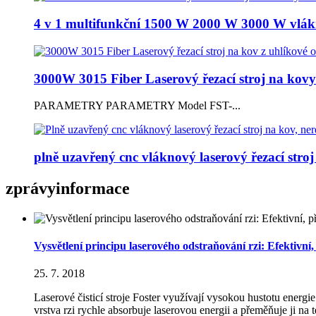
4 v 1 multifunkční 1500 W 2000 W 3000 W vlákn
3000W 3015 Fiber Laserový řezací stroj na kovy
PARAMETRY PARAMETRY Model FST-...
plně uzavřený cnc vláknový laserový řezací stroj f
zprávy
informace
Vysvětlení principu laserového odstraňování rzi: Efektivní, 
25. 7. 2018
Laserové čisticí stroje Foster využívají vysokou hustotu energ
vrstva rzi rychle absorbuje laserovou energii a přeměňuje ji na t