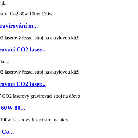
í...
ravírování m...
vací CO2 laser...
ko...
vací CO2 laser...
 60W 80...
 Co...