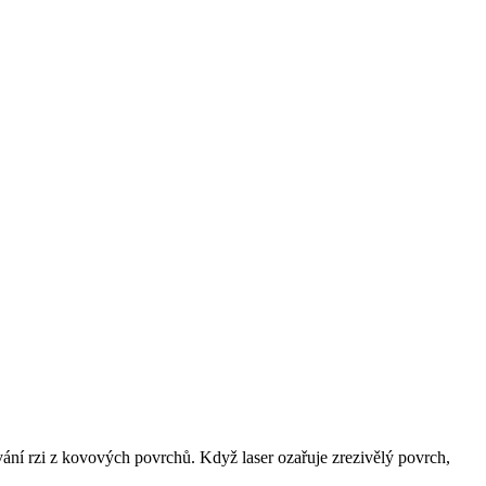
vání rzi z kovových povrchů. Když laser ozařuje zrezivělý povrch,