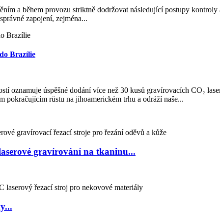
uštěním a během provozu striktně dodržovat následující postupy kontroly
i správné zapojení, zejména...
do Brazílie
ostí oznamuje úspěšné dodání více než 30 kusů gravírovacích CO₂ las
 pokračujícím růstu na jihoamerickém trhu a odráží naše...
serové gravírování na tkaninu...
y...