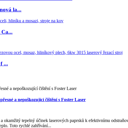
ová la...
 Ca...
 ...
přesné a nepoškozující čištění s Foster Laser
ie a okamžitý tepelný účinek laserových paprsků k efektivnímu odstraňo
eplo. Toto rychlé zahřívání...