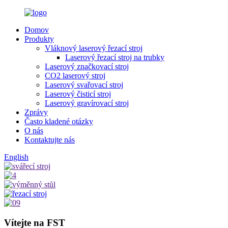
Domov
Produkty
Vláknový laserový řezací stroj
Laserový řezací stroj na trubky
Laserový značkovací stroj
CO2 laserový stroj
Laserový svařovací stroj
Laserový čisticí stroj
Laserový gravírovací stroj
Zprávy
Často kladené otázky
O nás
Kontaktujte nás
English
Vítejte na FST