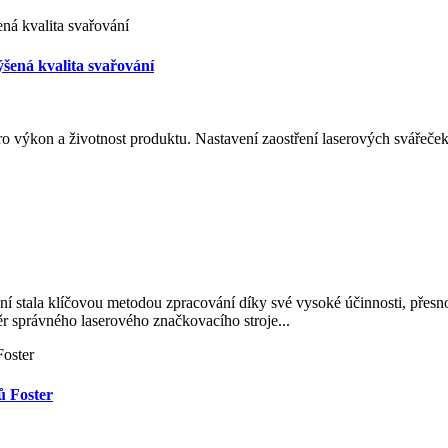
ýšená kvalita svařování
ro výkon a životnost produktu. Nastavení zaostření laserových svářeček
 stala klíčovou metodou zpracování díky své vysoké účinnosti, přesnos
r správného laserového značkovacího stroje...
ů Foster