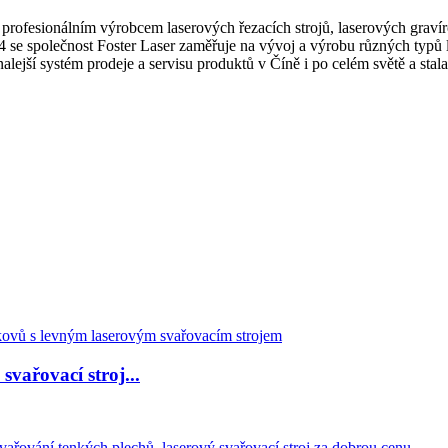
rofesionálním výrobcem laserových řezacích strojů, laserových gravíro
u 2004 se společnost Foster Laser zaměřuje na vývoj a výrobu různých 
konalejší systém prodeje a servisu produktů v Číně i po celém světě a st
svařovací stroj...