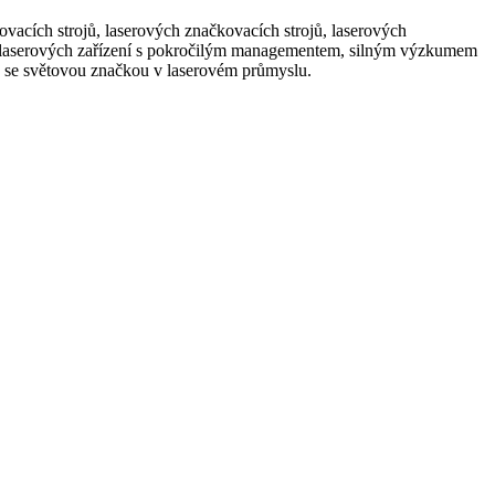
vacích strojů, laserových značkovacích strojů, laserových
typů laserových zařízení s pokročilým managementem, silným výzkumem
ala se světovou značkou v laserovém průmyslu.