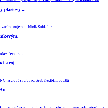
 plastový ...
iníkovým...
 stroj...
Au...