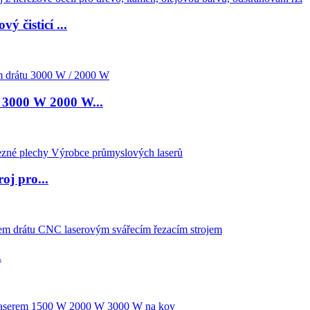
 čisticí ...
u 3000 W 2000 W...
oj pro...
.