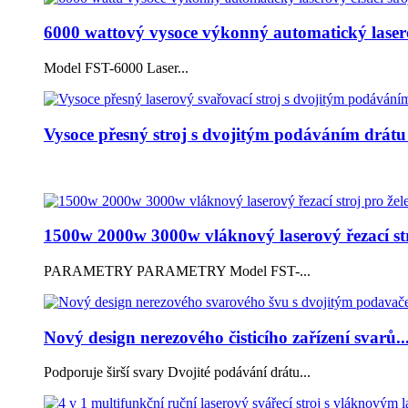
6000 wattový vysoce výkonný automatický laserový
Model FST-6000 Laser...
Vysoce přesný stroj s dvojitým podáváním drát
1500w 2000w 3000w vláknový laserový řezací str
PARAMETRY PARAMETRY Model FST-...
Nový design nerezového čisticího zařízení svarů..
Podporuje širší svary Dvojité podávání drátu...