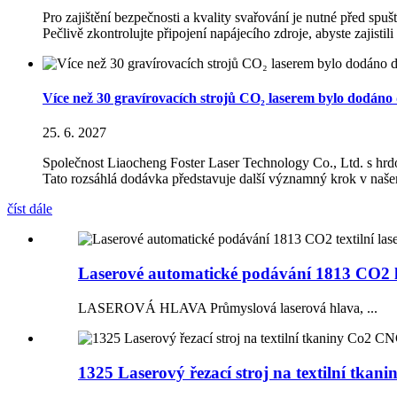
Pro zajištění bezpečnosti a kvality svařování je nutné před sp
Pečlivě zkontrolujte připojení napájecího zdroje, abyste zajistil
Více než 30 gravírovacích strojů CO₂ laserem bylo dodáno 
25. 6. 2027
Společnost Liaocheng Foster Laser Technology Co., Ltd. s hrd
Tato rozsáhlá dodávka představuje další významný krok v našem
číst dále
Laserové automatické podávání 1813 CO2 la
LASEROVÁ HLAVA Průmyslová laserová hlava, ...
1325 Laserový řezací stroj na textilní tkanin